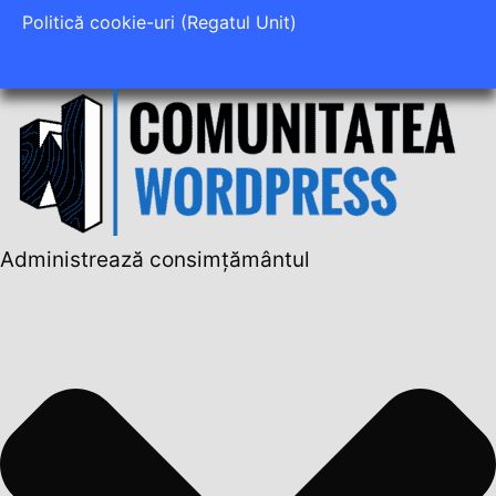
Politică cookie-uri (Regatul Unit)
Administrează consimțământul