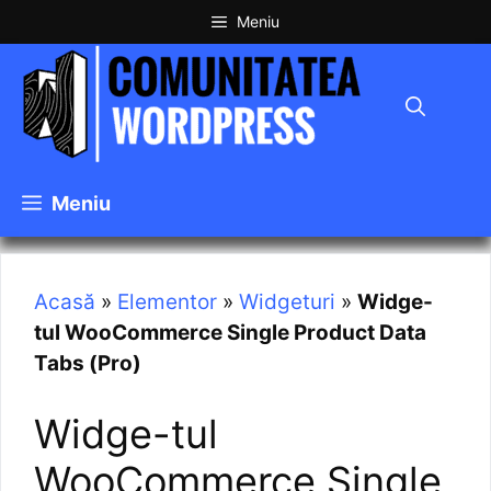
Meniu
Meniu
Acasă
»
Elementor
»
Widgeturi
»
Widge-
tul WooCommerce Single Product Data
Tabs (Pro)
Widge-tul
WooCommerce Single