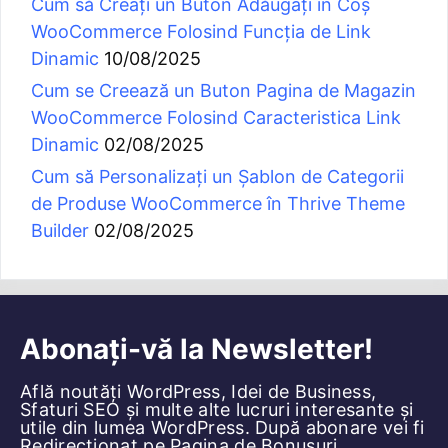
Cum să Creați un Buton Adăugați în Coș
WooCommerce Folosind Funcția de Link
Dinamic
10/08/2025
Cum se Creează un Buton Pagina de Magazin
WooCommerce Folosind Caracteristica Link
Dinamic
02/08/2025
Cum să Personalizați un Șablon de Categorii
de Produse WooCommerce în Thrive Theme
Builder
02/08/2025
Abonați-vă la Newsletter!
Află noutăți WordPress, Idei de Business,
Sfaturi SEO și multe alte lucruri interesante și
utile din lumea WordPress. După abonare vei fi
Redirecționat pe Pagina de Bonusuri.