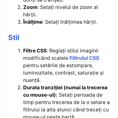
Zoom
: Setați nivelul de zoom al
hărții.
Înălțime
: Setați înălțimea hărții.
Stil
Filtre CSS
: Reglați stilul imaginii
modificând scalele
Filtrului CSS
pentru setările de estompare,
luminozitate, contrast, saturație și
nuanță.
Durata tranziției (numai la trecerea
cu mouse-ul):
Setați perioada de
timp pentru trecerea de la o setare a
filtrului la alta atunci când treceți cu
mouse-ul peste hartă.