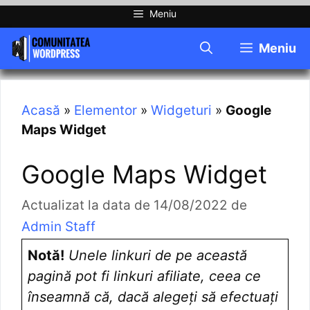
Meniu
Meniu
Acasă
»
Elementor
»
Widgeturi
»
Google
Maps Widget
Google Maps Widget
14/08/2022
de
Admin Staff
Notă!
Unele linkuri de pe această
pagină pot fi linkuri afiliate, ceea ce
înseamnă că, dacă alegeți să efectuați