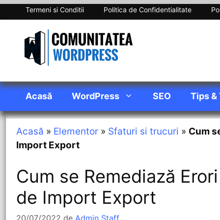
Termeni si Conditii
Politica de Confidentialitate
Pol
Acasă
WordPress
SEO
Tips &
Acasă
»
Elementor
»
Sfaturi si trucuri
»
Cum se
Import Export
Cum se Remediază Erori 
de Import Export
20/07/2022
de
Admin Staff