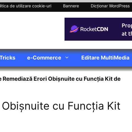
itica de utilizare cookie-uri
Bannere
Dicționar WordPress
 Tricks
e-Commerce
Editare MultiMedia
 Remediază Erori Obișnuite cu Funcția Kit de
Obișnuite cu Funcția Kit