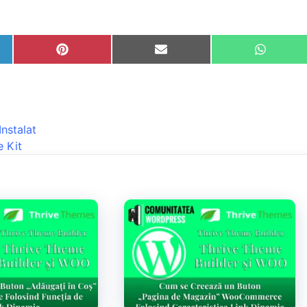
nstalat
e Kit
: