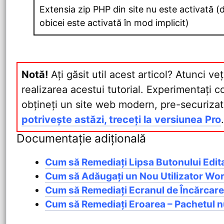
Extensia zip PHP din site nu este activată (
obicei este activată în mod implicit)
Notă!
Ați găsit util acest articol? Atunci veț
realizarea acestui tutorial. Experimentați c
obțineți un site web modern, pre-securizat
potrivește astăzi, treceți la versiunea Pro
.
Documentație adițională
Cum să Remediați Lipsa Butonului Edit
Cum să Adăugați un Nou Utilizator Wo
Cum să Remediați Ecranul de Încărcar
Cum să Remediați Eroarea – Pachetul nu 