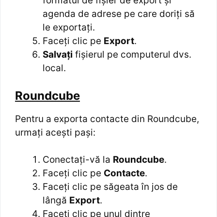
formatul de fișier de export și
agenda de adrese pe care doriți să
le exportați.
Faceți clic pe
Export
.
Salvați
fișierul pe computerul dvs.
local.
Roundcube
Pentru a exporta contacte din Roundcube,
urmați acești pași:
Conectați-vă la
Roundcube
.
Faceți clic pe
Contacte
.
Faceți clic pe săgeata în jos de
lângă
Export
.
Faceți clic pe unul dintre