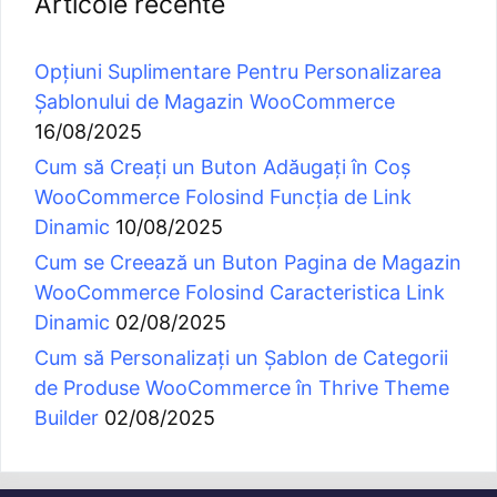
WooCommerce Folosind Caracteristica Link
Dinamic
02/08/2025
Cum să Personalizați un Șablon de Categorii
de Produse WooCommerce în Thrive Theme
Builder
02/08/2025
Abonați-vă la Newsletter!
Află noutăți WordPress, Idei de Business,
Sfaturi SEO și multe alte lucruri interesante și
utile din lumea WordPress. După abonare vei fi
Redirecționat pe Pagina de Bonusuri.