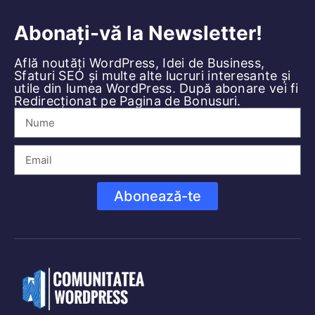
Abonează-te
Bine ați venit în
Comunitatea WordPress
! Ești
începător sau avansat, aici vei găsi articole
interesante despre cum să-ți aduci diferite
funcționalități site-ului tău WordPress.
Legături rapide