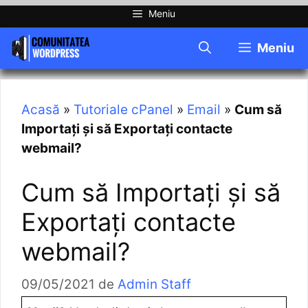
Meniu
Meniu
Acasă
»
Tutoriale cPanel
»
Email
»
Cum să
Importați și să Exportați contacte
webmail?
Cum să Importați și să
Exportați contacte
webmail?
09/05/2021
de
Admin Staff