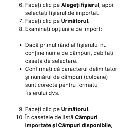
Faceți clic pe
Alegeți fișierul
, apoi
selectați fișierul de importat.
Faceți clic pe
Următorul
.
Examinați opțiunile de import:
Dacă primul rând al fișierului nu
conține nume de câmpuri, debifați
caseta de selectare.
Confirmați că caracterul delimitator
și numărul de câmpuri (coloane)
sunt corecte pentru formatul
fișierului dvs.
Faceți clic pe
Următorul
.
În casetele de listă
Câmpuri
importate și Câmpuri disponibile
,