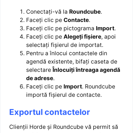
Conectați-vă la
Roundcube
.
Faceți clic pe
Contacte
.
Faceți clic pe pictograma
Import
.
Faceți clic pe
Alegeți fișiere
, apoi
selectați fișierul de importat.
Pentru a înlocui contactele din
agendă existente, bifați caseta de
selectare
Înlocuiți întreaga agendă
de adrese
.
Faceți clic pe
Import
. Roundcube
importă fișierul de contacte.
Exportul contactelor
Clienții Horde și Roundcube vă permit să