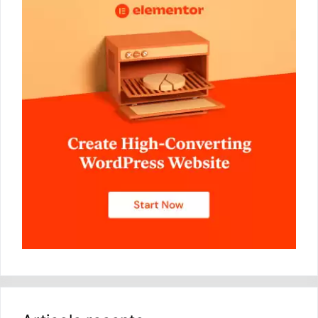
Articole recente
Opțiuni Suplimentare Pentru Personalizarea
Șablonului de Magazin WooCommerce
16/08/2025
Cum să Creați un Buton Adăugați în Coș
WooCommerce Folosind Funcția de Link
Dinamic
10/08/2025
Cum se Creează un Buton Pagina de Magazin